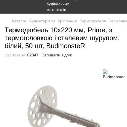
Каталог
Будматеріали
Кріплення
Термодюбеля
Термодюб
Термодюбель 10х220 мм, Prime, з
термоголовкою і сталевим шурупом,
білий, 50 шт, BudmonsteR
Код товару:
62347
Залишити відгук