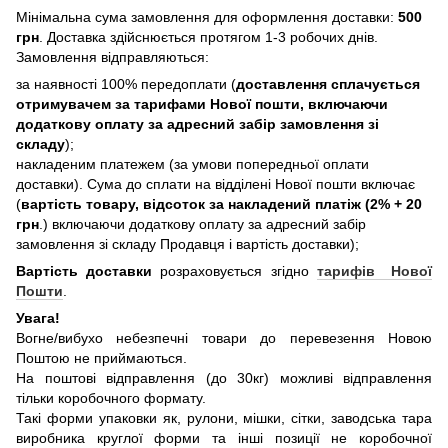
Мінімальна сума замовлення для оформлення доставки:
500
грн
. Доставка здійснюється протягом 1-3 робочих днів.
Замовлення відправляються:
за наявності 100% передоплати (
доставлення сплачується
отримувачем за тарифами Нової пошти, включаючи
додаткову оплату за адресний забір замовлення зі
складу
);
накладеним платежем (за умови попередньої оплати
доставки). Сума до сплати на відділені Нової пошти включає
(
вартість товару, відсоток за накладений платіж (2% + 20
грн
.) включаючи додаткову оплату за адресний забір
замовлення зі складу Продавця і вартість доставки);
Вартість доставки
розраховується згідно
тарифів Нової
Пошти
.
Увага!
Вогне/вибухо небезпечні товари до перевезення Новою
Поштою не приймаються.
На поштові відправлення (до 30кг) можливі відправлення
тільки коробочного формату.
Такі форми упаковки як, рулони, мішки, сітки, заводська тара
виробника круглої форми та інші позиції не коробочної