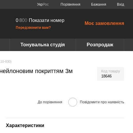
Порівняння
Укр
Рос
Бажання
Вхід
0
8
0
0
Показати номер
Моє замовлення
Передзвонити вам?
Тонувальна студія
Розпродаж
(10-830)
з нейлоновим покриттям 3м
Код товару
18646
До порівняння
Повідомити про наявність
Характеристики