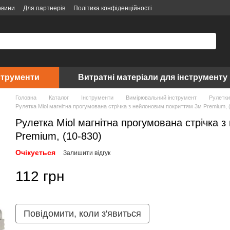
овини
Для партнерів
Політика конфіденційності
струменти
Витратні матеріали для інструменту
Головна
Каталог
Інструменти
Вимірювальний інструмент
Рулетки
Рулетка Miol магнітна прогумована стрічка з нейлоновим покриттям 3м Premium, 
Рулетка Miol магнітна прогумована стрічка 
Premium, (10-830)
Очікується
Залишити відгук
112 грн
Повідомити, коли з'явиться