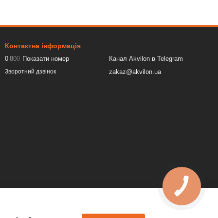
Контактна інформація
0
8
0
0
Показати номер
Канал Akvilon в Telegram
zakaz@akvilon.ua
Зворотний дзвінок