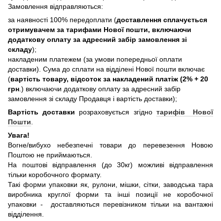
Замовлення відправляються:
за наявності 100% передоплати (
доставлення сплачується
отримувачем за тарифами Нової пошти, включаючи
додаткову оплату за адресний забір замовлення зі
складу
);
накладеним платежем (за умови попередньої оплати
доставки). Сума до сплати на відділені Нової пошти включає
(
вартість товару, відсоток за накладений платіж (2% + 20
грн
.) включаючи додаткову оплату за адресний забір
замовлення зі складу Продавця і вартість доставки);
Вартість доставки
розраховується згідно
тарифів Нової
Пошти
.
Увага!
Вогне/вибухо небезпечні товари до перевезення Новою
Поштою не приймаються.
На поштові відправлення (до 30кг) можливі відправлення
тільки коробочного формату.
Такі форми упаковки як, рулони, мішки, сітки, заводська тара
виробника круглої форми та інші позиції не коробочної
упаковки - доставляються перевізником тільки на вантажні
відділення.