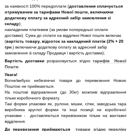
за наявності 100% передоплати (
доставлення сплачується
отримувачем за тарифами Нової пошти, включаючи
додаткову оплату за адресний забір замовлення зі
складу
);
накладеним платежем (за умови попередньої оплати
доставки). Сума до сплати на відділені Нової пошти включає
(
вартість товару, відсоток за накладений платіж (2% + 20
грн
.) включаючи додаткову оплату за адресний забір
замовлення зі складу Продавця і вартість доставки);
Вартість доставки
розраховується згідно
тарифів Нової
Пошти
.
Увага!
Вогне/вибухо небезпечні товари до перевезення Новою
Поштою не приймаються.
На поштові відправлення (до 30кг) можливі відправлення
тільки коробочного формату.
Такі форми упаковки як, рулони, мішки, сітки, заводська тара
виробника круглої форми та інші позиції не коробочної
упаковки - доставляються перевізником тільки на вантажні
відділення.
До перевезення приймаються
товари згідно переліку