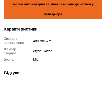
Умови оптової ціни та знижок можна дізнатися у
менеджера
Характеристики
Свердло
для металу
призначення
Діаметр
ступенчатое
свердла
Бренд
Miol
Відгуки