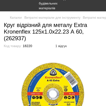
Каталог
Витратні матеріали для інструменту
Витратні матер
Круг відрізний для металу Extra
Kronenflex 125х1.0х22.23 А 60,
(262937)
Код товару:
18220
1 відгук