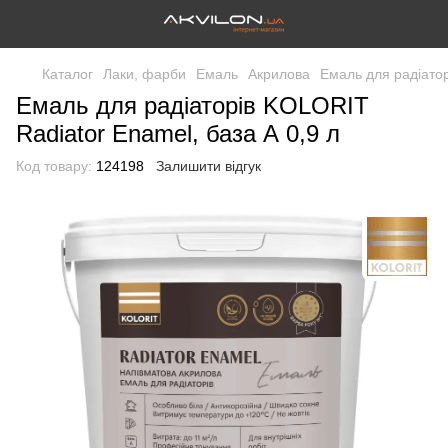
Каталог
Лаки, фарби
Емаль
Акрилова
Емаль для радіатор
Емаль для радіаторів KOLORIT
Radiator Enamel, база А 0,9 л
Код товару:
124198
Залишити відгук