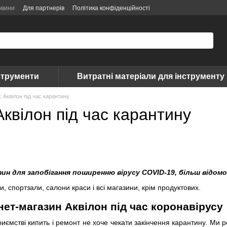
овини
Для партнерів
Політика конфіденційності
струменти
Витратні матеріали для інструменту
 Аквілон під час карантину
квілон під час карантину
тин для запобігання поширенню вірусу COVID-19, більш відомог
, спортзали, салони краси і всі магазини, крім продуктових.
нет-магазин Аквілон під час коронавірусу
риємстві кипить і ремонт не хоче чекати закінчення карантину. Ми р