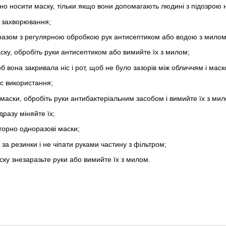
но носити маску, тільки якщо вони допомагають людині з підозрою 
 захворювання;
 разом з регулярною обробкою рук антисептиком або водою з милом
ску, обробіть руки антисептиком або вимийте їх з милом;
б вона закривала ніс і рот, щоб не було зазорів між обличчям і маск
ас використання;
аски, обробіть руки антибактеріальним засобом і вимийте їх з мил
дразу міняйте їх;
торно одноразові маски;
 за резинки і не чіпати руками частину з фільтром;
аску знезаразьте руки або вимийте їх з милом.