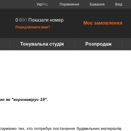
Порівняння
Укр
Рос
Бажання
Вхід
0
8
0
0
Показати номер
Моє замовлення
Передзвонити вам?
Тонувальна студія
Розпродаж
о як "коронавірус 19".
озуміємо тих, хто потребує постачання будівельних матеріалів,