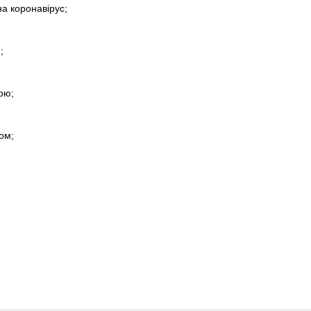
на коронавірус;
;
ою;
ом;