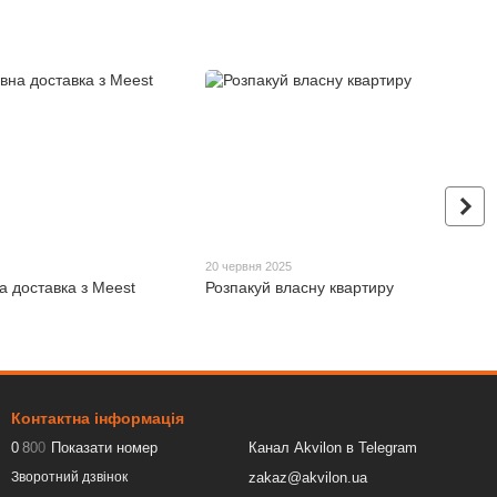
20 червня 2025
а доставка з Meest
Розпакуй власну квартиру
Контактна інформація
0
8
0
0
Показати номер
Канал Akvilon в Telegram
zakaz@akvilon.ua
Зворотний дзвінок