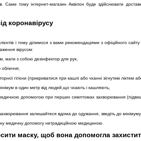
рів. Саме тому інтернет-магазин Аквілон буде здійснювати доста
від коронавірусу
лієнтів і тому ділимося з вами рекомендаціями з офіційного сайту 
раження вірусом:
м, мати з собою дезінфектор для рук;
 обличчя;
орної гігієни (прикриватися при кашлі або чханні зігнутим ліктем аб
мінімум в один метр від людей,що чхають і кашляють;
 медичною допомогою при перших симптомах захворювання (підвище
захворювання залишайтеся вдома до одужання, зведіть до мінімуму
йну медичну допомогу нетрадиційною медициною.
сити маску, щоб вона допомогла захистит