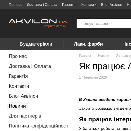
Перейти до основного контенту
Про нас
Доставка і Оплата
Гарантія
Контакти
Блог Аквілон
Н
Договір публічної оферти
Вакансії
Бренди
Будматеріали
Лаки, фарби
Ін
Про нас
Головна
Новини
Як працює
Як працює А
Доставка і Оплата
Гарантія
17 березня 2020
Контакти
Блог Аквілон
В Україні введено каран
Новини
Закрито розважальні центри
Для партнерів
Як працює інтер
Політика конфіденційності
У багатьох робота на підп