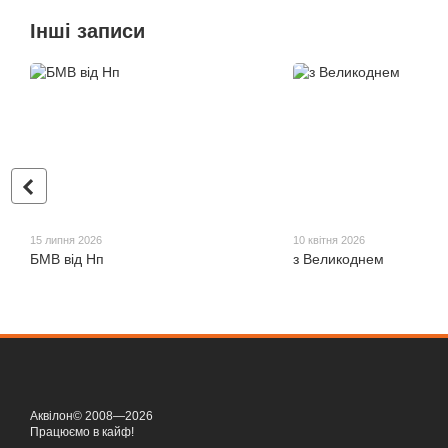
Інші записи
15 липня 2026
10 квітня 2026
БМВ від Нп
з Великоднем
Аквілон© 2008—2026
Працюємо в кайф!