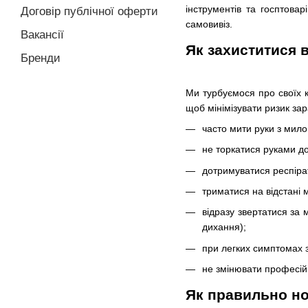
інструментів та госптова
Договір публічної оферти
самовивіз.
Вакансії
Як захиститися 
Бренди
Ми турбуємося про своїх к
щоб мінімізувати ризик за
часто мити руки з мило
не торкатися руками до
дотримуватися респірат
триматися на відстані 
відразу звертатися за
дихання);
при легких симптомах 
не змінювати професі
Як правильно но